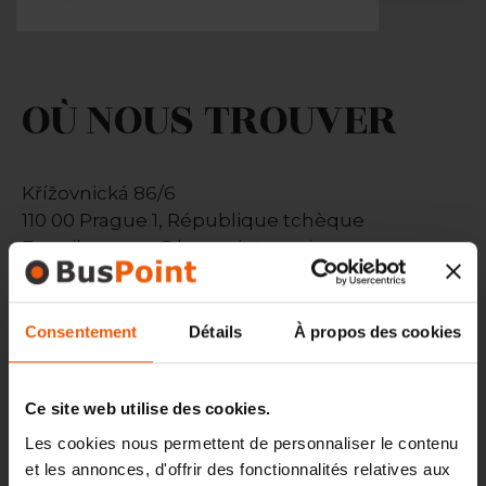
OÙ NOUS TROUVER
Křížovnická 86/6
110 00 Prague 1, République tchèque
E-mail: prague@buspoint-services.com
Tél.: +420 725 688 750
Horaires d’ouverture : 24h/24
Consentement
Détails
À propos des cookies
INFORMATIONS DE
Ce site web utilise des cookies.
Les cookies nous permettent de personnaliser le contenu
FACTURATION
et les annonces, d'offrir des fonctionnalités relatives aux