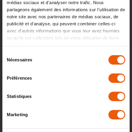
médias sociaux et d'analyser notre trafic. Nous
partageons également des informations sur l'utilisation de
notre site avec nos partenaires de médias sociaux, de
BUSPOINT, S. R. O.
publicité et d'analyse, qui peuvent combiner celles-ci
Křížovnická 86/6, 110 00
avec d'autres informations que vous leur avez fournies
Prague 1
ou qu'ils ont collectées lors de votre utilisation de leurs
République tchèque
services.
IČ : 03857271
Sélection
DIČ : CZ03857271
Nécessaires
du
INFORMATIONS
consentement
Préférences
BANCAIRES
Statistiques
prague@buspoint-services.com
+420 725 688 750
Marketing