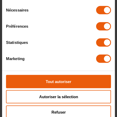
6. Responsabilités et Garanties
Sélection
Nécessaires
du
consentement
BusPoint est responsable de la qualité des services fournis. Nous
sommes responsables des dommages causés aux véhicules sur les
Préférences
lieux uniquement si le dommage est dû à la négligence des employés
de BusPoint. Le client doit signaler tout dommage immédiatement
après sa découverte.
Statistiques
7. Réclamations
Marketing
Si le client n’est pas satisfait du service fourni, il a le droit de
déposer une réclamation dans les 14 jours suivant le service. Les
Tout autoriser
réclamations doivent être soumises par écrit à
paris@buspointservices.com.
Autoriser la sélection
8. Protection des Données
Refuser