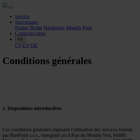
Service
Succursales
Prague
Berlin
Hambourg
Munich
Paris
Contactez-nous
FR
CS
EN
DE
Conditions générales
1. Dispositions introductives
Ces conditions générales régissent l’utilisation des services fournis
par BusPoint s.r.o., enregistré au 4 Rue du Moulin Vert, 94400