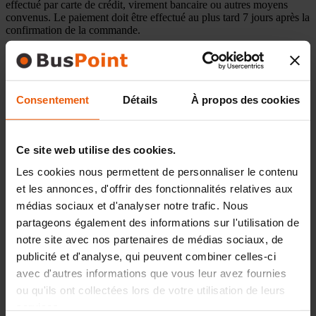
effectué par carte de crédit, virement bancaire ou autres moyens
convenus. Le paiement doit être effectué au plus tard 7 jours après la
confirmation de la commande.
4. Annulations et Modifications de Réservation
Consentement
Détails
À propos des cookies
Le client peut annuler ou modifier sa réservation sans frais jusqu’à
24 heures avant le service prévu. Les annulations faites après ce
Ce site web utilise des cookies.
délai sont soumises à des frais de 100 % du prix du service.
Les cookies nous permettent de personnaliser le contenu
et les annonces, d'offrir des fonctionnalités relatives aux
5. Droits et Obligations des Clients
médias sociaux et d'analyser notre trafic. Nous
partageons également des informations sur l'utilisation de
notre site avec nos partenaires de médias sociaux, de
Le client est tenu de fournir des informations véridiques et à jour lors
publicité et d'analyse, qui peuvent combiner celles-ci
de la commande. Il doit également respecter les règles du parking et
les instructions du personnel de BusPoint.
avec d'autres informations que vous leur avez fournies
ou qu'ils ont collectées lors de votre utilisation de leurs
services.